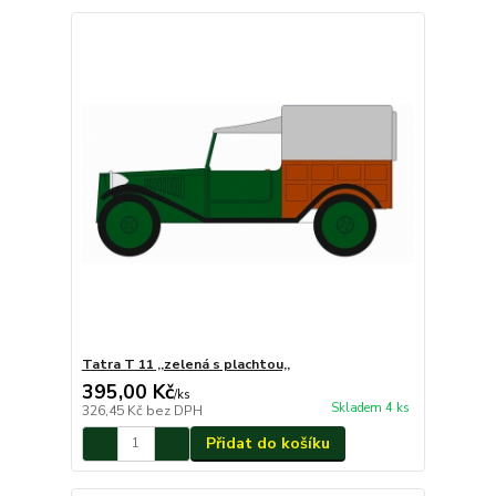
Tatra T 11 ,,zelená s plachtou,,
395,00 Kč
/
ks
Skladem 4 ks
326,45 Kč
bez DPH
Přidat do košíku