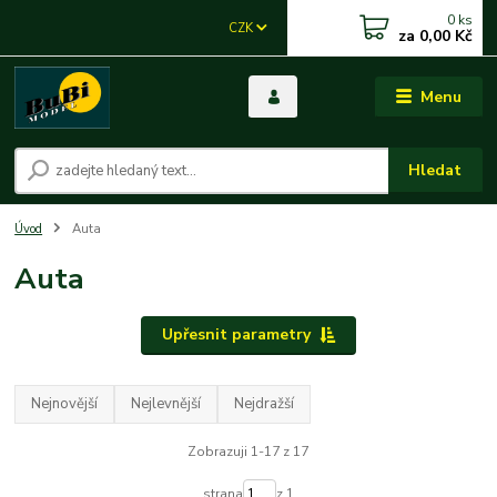
0
ks
CZK
za
0,00 Kč
Menu
Hledat
Úvod
Auta
Auta
Upřesnit parametry
Nejnovější
Nejlevnější
Nejdražší
Zobrazuji 1-17 z 17
strana
z 1