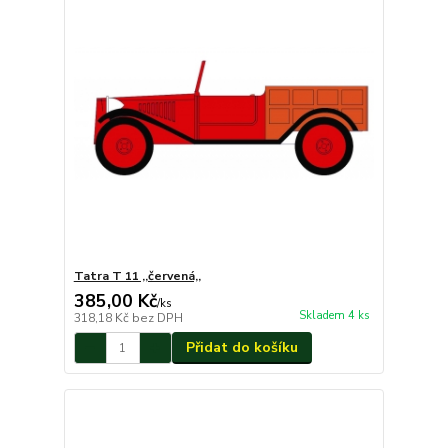
Tatra T 11 ,,červená,,
385,00 Kč
/
ks
Skladem 4 ks
318,18 Kč
bez DPH
Přidat do košíku