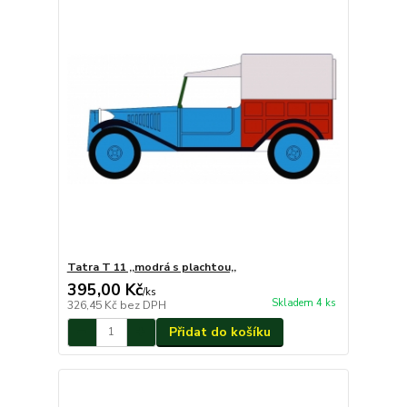
Tatra T 11 ,,modrá s plachtou,,
395,00 Kč
/
ks
Skladem 4 ks
326,45 Kč
bez DPH
Přidat do košíku