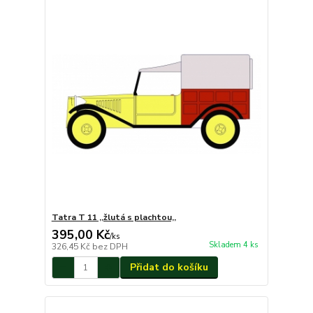
Tatra T 11 ,,žlutá s plachtou,,
395,00 Kč
/
ks
Skladem 4 ks
326,45 Kč
bez DPH
Přidat do košíku