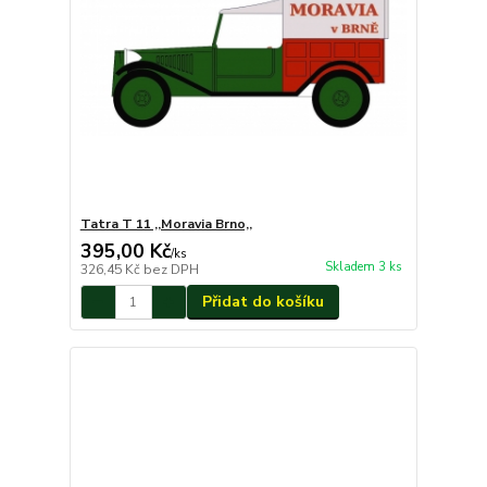
Tatra T 11 ,,Moravia Brno,,
395,00 Kč
/
ks
Skladem 3 ks
326,45 Kč
bez DPH
Přidat do košíku