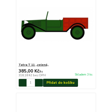
Tatra T 11 ,,zelená,,
385,00 Kč
/
ks
Skladem 3 ks
318,18 Kč
bez DPH
Přidat do košíku