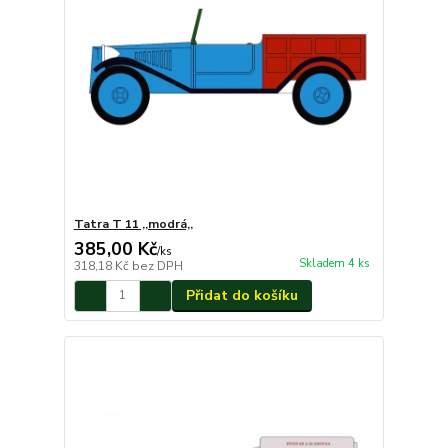
Tatra T 11 ,,modrá,,
385,00 Kč
/
ks
Skladem 4 ks
318,18 Kč
bez DPH
Přidat do košíku