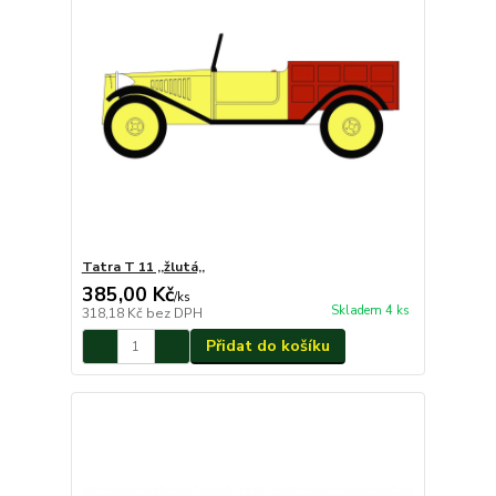
Tatra T 11 ,,žlutá,,
385,00 Kč
/
ks
Skladem 4 ks
318,18 Kč
bez DPH
Přidat do košíku