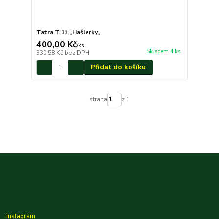
Tatra T 11 ,,Hašlerky,,
400,00 Kč
/
ks
Skladem 4 ks
330,58 Kč
bez DPH
Přidat do košíku
strana
z 1
instagram