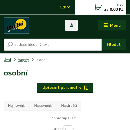
0
ks
CZK
za
0,00 Kč
Menu
Hledat
Úvod
Vagony
osobní
osobní
Upřesnit parametry
Nejnovější
Nejlevnější
Nejdražší
Zobrazuji 1-3 z 3
strana
z 1