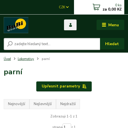
0
ks
CZK
za
0,00 Kč
Menu
Hledat
Úvod
Lokomotivy
parní
parní
Upřesnit parametry
Nejnovější
Nejlevnější
Nejdražší
Zobrazuji 1-1 z 1
strana
z 1