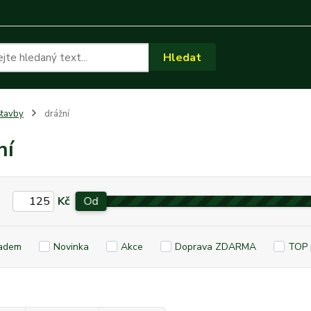
Hledat
tavby
drážní
ní
Kč
Od
adem
Novinka
Akce
Doprava ZDARMA
TOP 