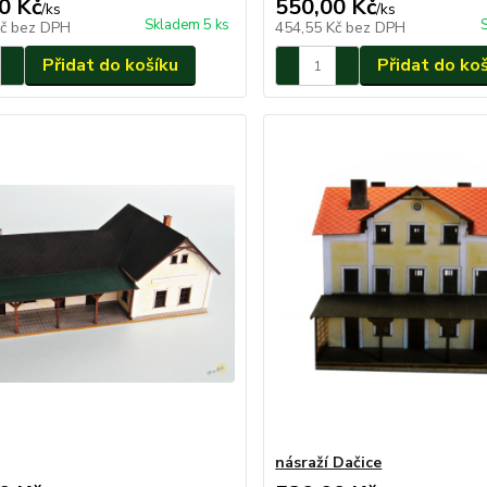
0 Kč
550,00 Kč
/
ks
/
ks
Skladem 5 ks
Kč
bez DPH
454,55 Kč
bez DPH
Přidat do košíku
Přidat do ko
násraží Dačice