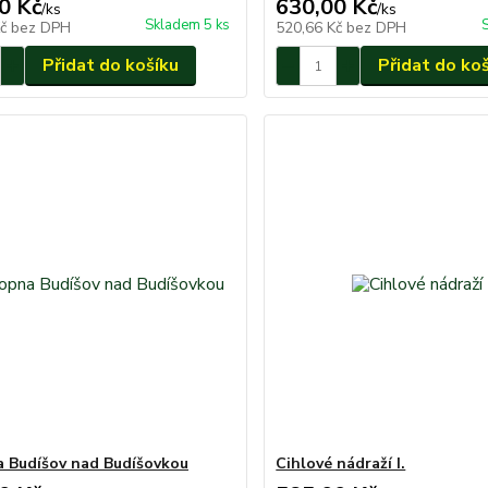
0 Kč
630,00 Kč
/
ks
/
ks
Skladem 5 ks
Kč
bez DPH
520,66 Kč
bez DPH
Přidat do košíku
Přidat do ko
 Budíšov nad Budíšovkou
Cihlové nádraží I.