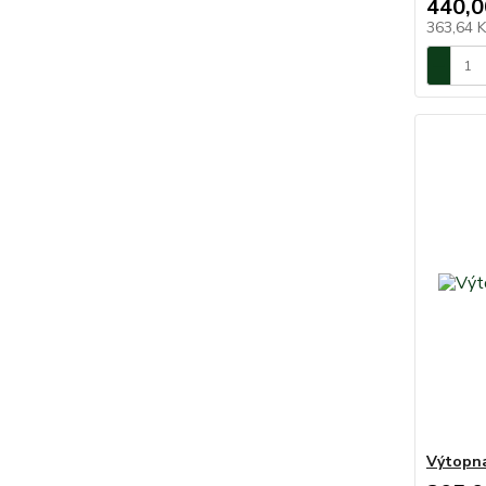
440,0
363,64 
Výtopna