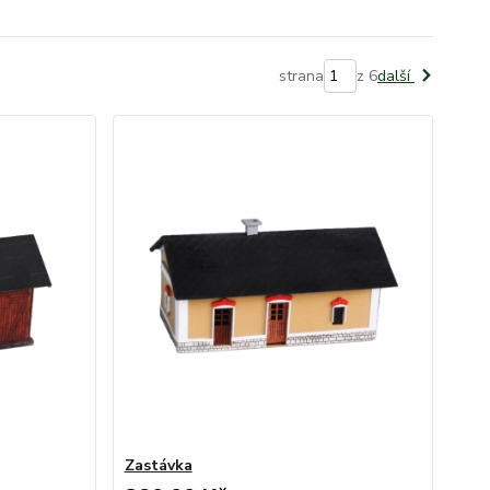
strana
z 6
další
Zastávka