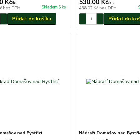
0 Kč
530,00 Kč
/
ks
/
ks
Skladem 5 ks
Kč
bez DPH
438,02 Kč
bez DPH
Přidat do košíku
Přidat do ko
omašov nad Bystřicí
Nádraží Domašov nad Bystři