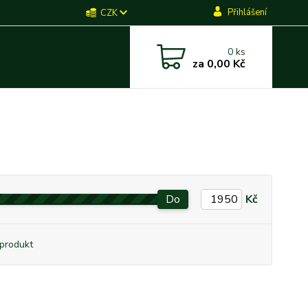
Přihlášení
CZK
0
ks
za
0,00 Kč
Do
Kč
produkt