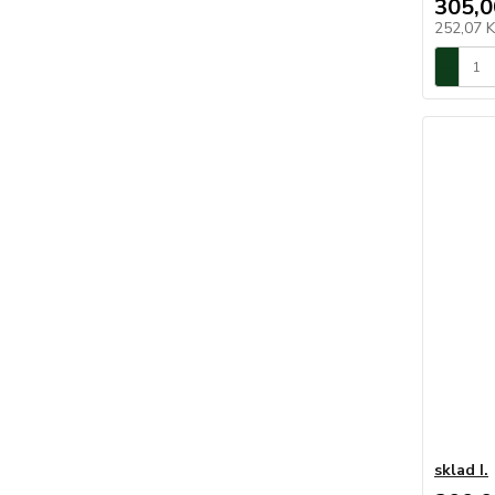
305,0
252,07 
sklad I.