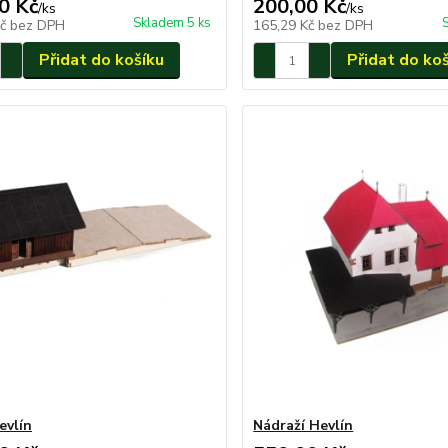
0 Kč
200,00 Kč
/
ks
/
ks
Skladem 5 ks
Kč
bez DPH
165,29 Kč
bez DPH
Přidat do košíku
Přidat do ko
evlín
Nádraží Hevlín