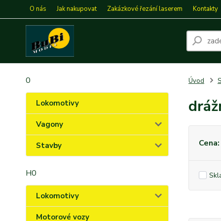
O nás
Jak nakupovat
Zakázkové řezání laserem
Kontakty
0
Úvod
S
dráž
Lokomotivy
Vagony
Cena:
Stavby
H0
Skl
Lokomotivy
Motorové vozy