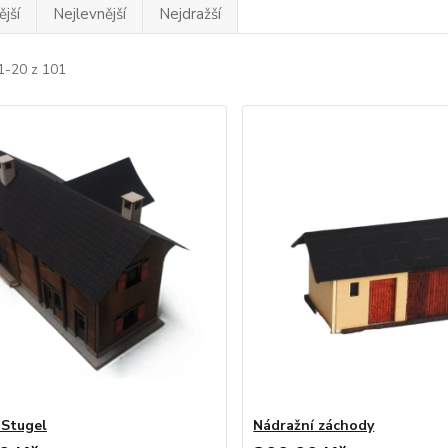
jší
Nejlevnější
Nejdražší
1-20 z 101
 Stugel
Nádražní záchody