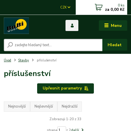
0
ks
CZK
za
0,00 Kč
Menu
Hledat
Úvod
Stavby
příslušenství
příslušenství
Upřesnit parametry
Nejnovější
Nejlevnější
Nejdražší
Zobrazuji 1-20 z 33
strana
z 2
další