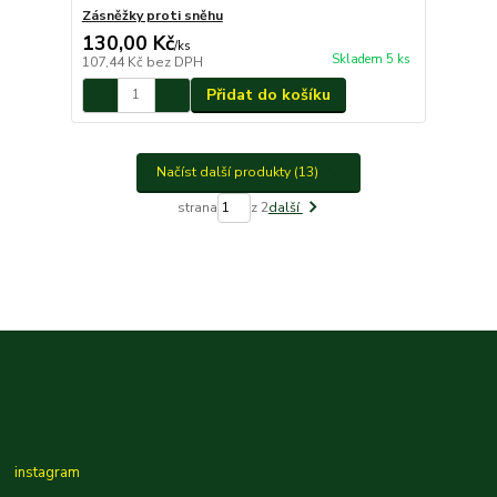
Zásněžky proti sněhu
130,00 Kč
/
ks
Skladem 5 ks
107,44 Kč
bez DPH
Přidat do košíku
Načíst další produkty (13)
strana
z 2
další
instagram