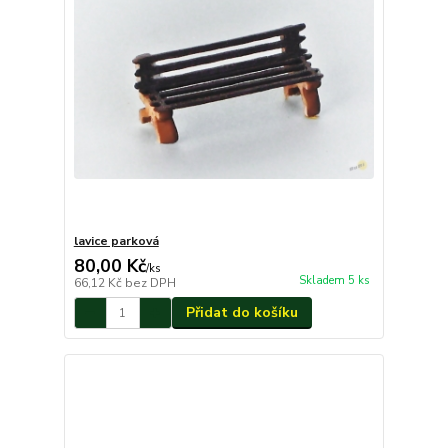
lavice parková
80,00 Kč
/
ks
Skladem 5 ks
66,12 Kč
bez DPH
Přidat do košíku