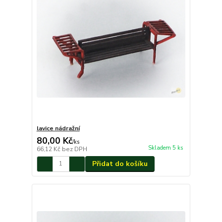
lavice nádražní
80,00 Kč
/
ks
Skladem 5 ks
66,12 Kč
bez DPH
Přidat do košíku