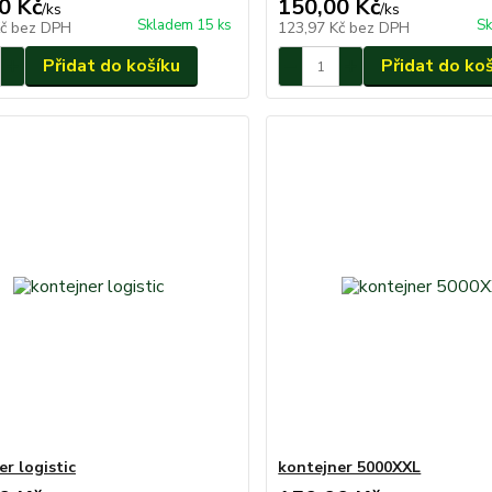
0 Kč
150,00 Kč
/
ks
/
ks
Skladem 15 ks
Sk
Kč
bez DPH
123,97 Kč
bez DPH
Přidat do košíku
Přidat do ko
er logistic
kontejner 5000XXL