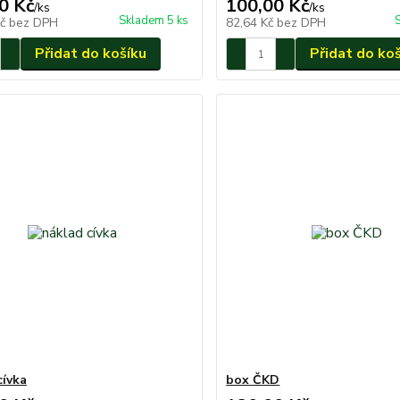
0 Kč
100,00 Kč
/
ks
/
ks
Skladem 5 ks
Kč
bez DPH
82,64 Kč
bez DPH
Přidat do košíku
Přidat do ko
cívka
box ČKD