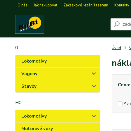
O nás
Jak nakupovat
Zakázkové řezání laserem
Kontakty
0
Úvod
nákl
Lokomotivy
Vagony
Cena:
Stavby
H0
Skl
Lokomotivy
Motorové vozy