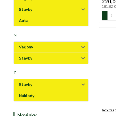
220,0
181,82 
Stavby
Auta
N
Vagony
Stavby
Z
Stavby
Náklady
box frag
Novinky