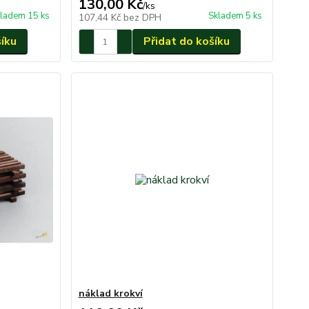
130,00 Kč
/
ks
ladem 15 ks
Skladem 5 ks
107,44 Kč
bez DPH
šíku
Přidat do košíku
náklad krokví