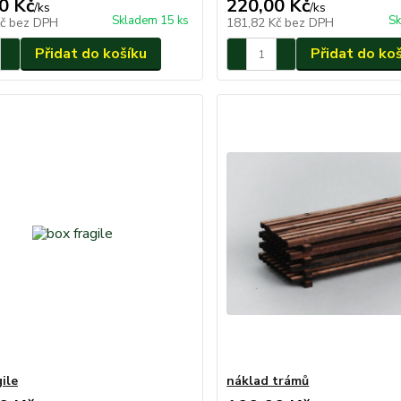
0 Kč
220,00 Kč
/
ks
/
ks
Skladem 15 ks
Sk
Kč
bez DPH
181,82 Kč
bez DPH
Přidat do košíku
Přidat do ko
ile
náklad trámů