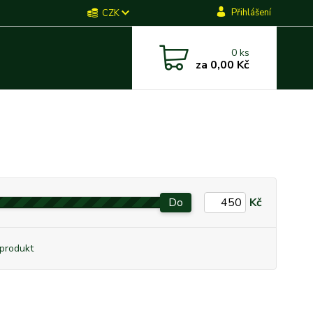
Přihlášení
CZK
0
ks
za
0,00 Kč
Do
Kč
produkt