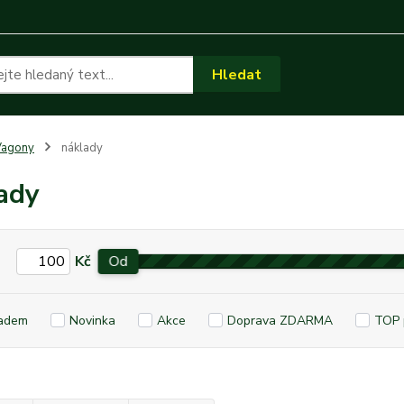
Hledat
Vagony
náklady
ady
Kč
Od
adem
Novinka
Akce
Doprava ZDARMA
TOP 