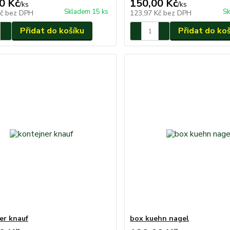
0 Kč
150,00 Kč
/
ks
/
ks
Skladem 15 ks
Sk
Kč
bez DPH
123,97 Kč
bez DPH
Přidat do košíku
Přidat do ko
er knauf
box kuehn nagel