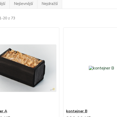
jší
Nejlevnější
Nejdražší
1-20 z 73
er A
kontejner B