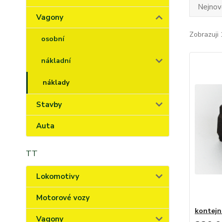
Nejnově
Vagony
Zobrazuji 
osobní
nákladní
náklady
Stavby
Auta
TT
Lokomotivy
Motorové vozy
kontejn
Vagony