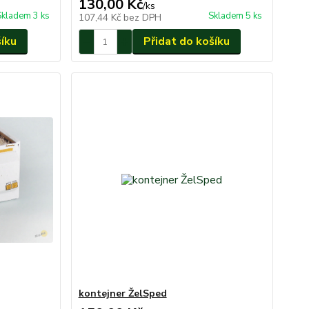
130,00 Kč
/
ks
Skladem 3 ks
Skladem 5 ks
107,44 Kč
bez DPH
šíku
Přidat do košíku
kontejner ŽelSped