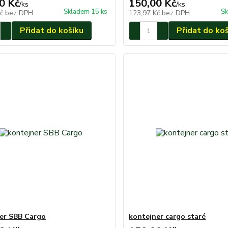
0 Kč
150,00 Kč
/
ks
/
ks
Skladem 15 ks
Sk
Kč
bez DPH
123,97 Kč
bez DPH
Přidat do košíku
Přidat do ko
er SBB Cargo
kontejner cargo staré