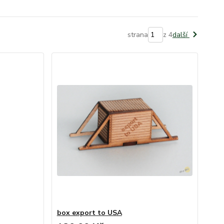
strana
z 4
další
box export to USA