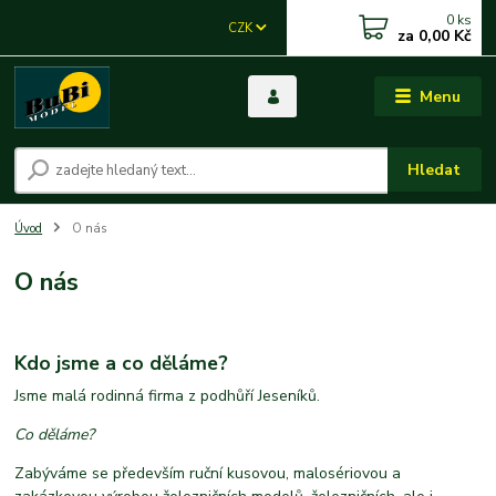
0
ks
CZK
za
0,00 Kč
Menu
Hledat
Úvod
O nás
O nás
Kdo jsme a co děláme?
Jsme malá rodinná firma z podhůří Jeseníků.
Co děláme?
Zabýváme se především ruční kusovou, malosériovou a