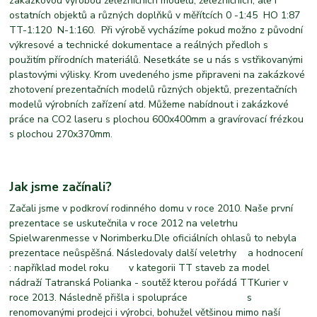
zakázkovou výrobou železničních modelů, železničních, ale i
ostatních objektů a různých doplňků v měřítcích 0 -1:45 HO 1:87
TT-1:120 N-1:160. Při výrobě vycházíme pokud možno z původní
výkresové a technické dokumentace a reálných předloh s
použitím přírodních materiálů. Nesetkáte se u nás s vstřikovanými
plastovými výlisky. Krom uvedeného jsme připraveni na zakázkové
zhotovení prezentačních modelů různých objektů, prezentačních
modelů výrobních zařízení atd. Můžeme nabídnout i zakázkové
práce na CO2 laseru s plochou 600x400mm a gravírovací frézkou
s plochou 270x370mm.
Jak jsme začínali?
Začali jsme v podkroví rodinného domu v roce 2010. Naše první
prezentace se uskutečnila v roce 2012 na veletrhu
Spielwarenmesse v Norimberku.Dle oficiálních ohlasů to nebyla
prezentace neůspěšná. Následovaly další veletrhy a hodnocení
: například model roku v kategorii TT staveb za model
nádraží Tatranská Polianka - soutěž kterou pořádá TTKurier v
roce 2013. Následně přišla i spolupráce s
renomovanými prodejci i výrobci, bohužel většinou mimo naší