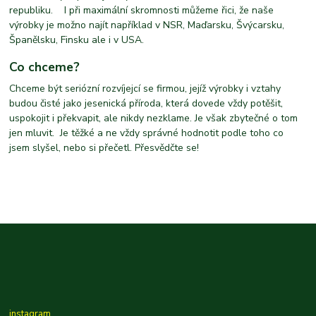
republiku. I při maximální skromnosti můžeme řici, že naše
výrobky je možno najít například v NSR, Maďarsku, Švýcarsku,
Španělsku, Finsku ale i v USA.
Co chceme?
Chceme být seriózní rozvíjejcí se firmou, jejíž výrobky i vztahy
budou čisté jako jesenická příroda, která dovede vždy potěšit,
uspokojit i překvapit, ale nikdy nezklame. Je však zbytečné o tom
jen mluvit. Je těžké a ne vždy správné hodnotit podle toho co
jsem slyšel, nebo si přečetl. Přesvědčte se!
instagram