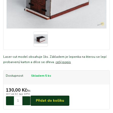
Laser-cut model obsahuje 1ks. Základem je lepenka na kterou se lepí
probarvený karton a dílce se dřeva.
celý popis
Dostupnost
Skladem 5 ks
130,00 Kč
/
ks
107,44 Kč
bez DPH
Přidat do košíku