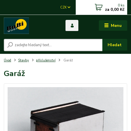
0
ks
CZK
za
0,00 Kč
Menu
Hledat
Úvod
Stavby
příslušenství
Garáž
Garáž