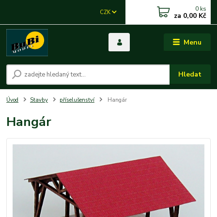
0
ks
CZK
za
0,00 Kč
Menu
Hledat
Úvod
Stavby
příselušenství
Hangár
Hangár