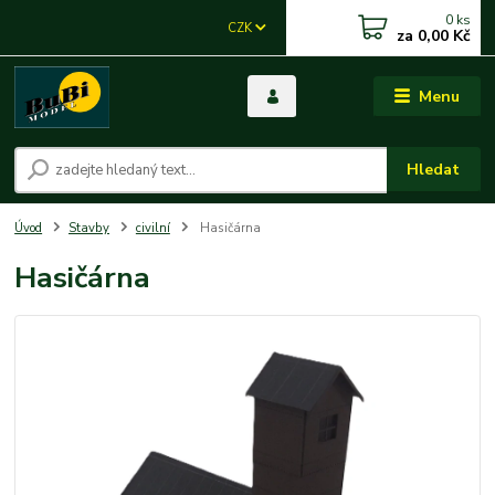
0
ks
CZK
za
0,00 Kč
Menu
Hledat
Úvod
Stavby
civilní
Hasičárna
Hasičárna