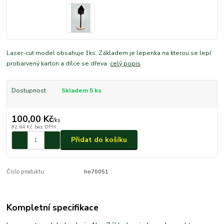
Laser-cut model obsahuje 1ks. Základem je lepenka na kterou se lepí
probarvený karton a dílce se dřeva.
celý popis
Dostupnost
Skladem 5 ks
100,00 Kč
/
ks
82,64 Kč
bez DPH
Přidat do košíku
Číslo produktu:
ho70051
Kompletní specifikace