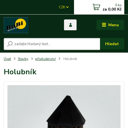
0
ks
CZK
za
0,00 Kč
Menu
Hledat
Úvod
Stavby
příselušenství
Holubník
Holubník