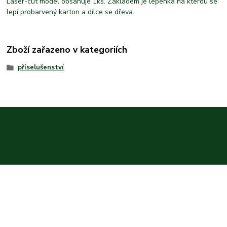
Laser-cut model obsahuje 1ks. Základem je lepenka na kterou se
lepí probarvený karton a dílce se dřeva.
Zboží zařazeno v kategoriích
příselušenství
instagram
Vytvořeno na
Eshop-rychle.cz