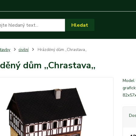
Hledat
tavby
civilní
Hrázděný dům ,,Chrastava,,
děný dům ,,Chrastava,,
Model 
grafic
82x57
Dos