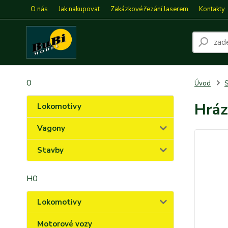
O nás
Jak nakupovat
Zakázkové řezání laserem
Kontakty
0
Úvod
S
Hráz
Lokomotivy
Vagony
Stavby
H0
Lokomotivy
Motorové vozy