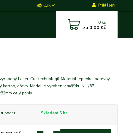
Přihlášení
CZK
0
ks
za
0,00 Kč
vyrobený Laser-Cut technologií. Materiál lepenka, barevný
ký karton, dřevo. Model je vyroben v měřítku N 1/87
x82mm
celý popis
tupnost
Skladem 5 ks