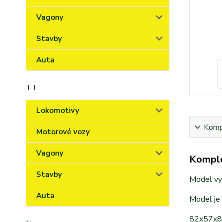
Vagony
Stavby
Auta
TT
Lokomotivy
Kompl
Motorové vozy
Vagony
Komple
Stavby
Model vyr
Auta
Model je
82x57x