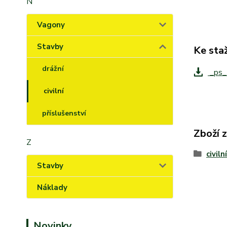
N
Vagony
Stavby
Ke sta
drážní
_ps_
civilní
příslušenství
Zboží 
Z
civilní
Stavby
Náklady
Novinky