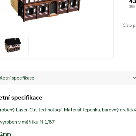
43
355
Číslo p
etní specifikace
tní specifikace
obený Laser-Cut technologií. Materiál lepenka, barevný grafický
 vyroben v měřítku N 1/87
82mm