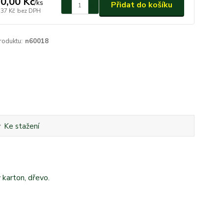
0,00 Kč
/
ks
Přidat do košíku
,37 Kč
bez DPH
roduktu:
n60018
Ke stažení
 karton, dřevo.