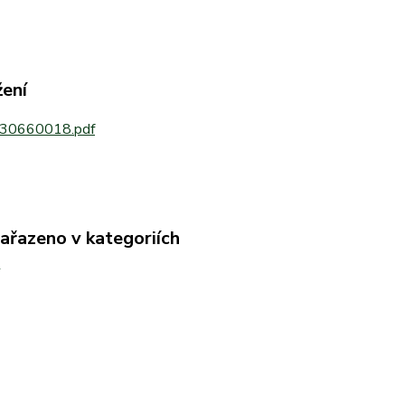
žení
30660018.pdf
zařazeno v kategoriích