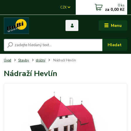
0
ks
CZK
za
0,00 Kč
Menu
Hledat
Úvod
Stavby
drážní
Nádraží Hevlín
Nádraží Hevlín