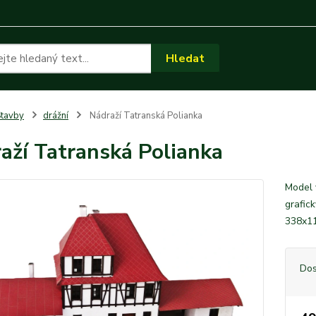
Hledat
tavby
drážní
Nádraží Tatranská Polianka
aží Tatranská Polianka
Model 
grafic
338x1
Dos