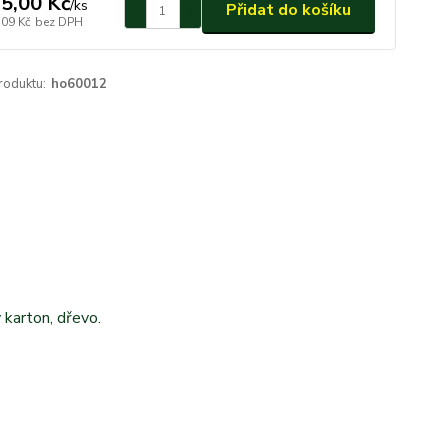
5,00 Kč
/
ks
Přidat do košíku
,09 Kč
bez DPH
roduktu:
ho60012
 karton, dřevo.