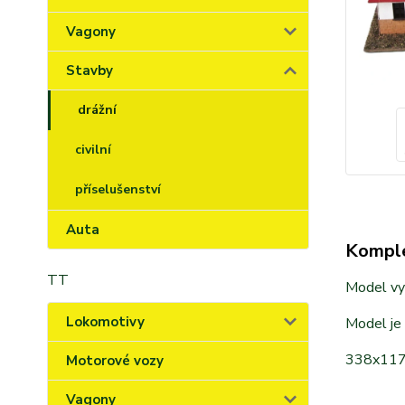
Vagony
Stavby
drážní
civilní
příselušenství
Auta
Komple
TT
Model vyr
Lokomotivy
Model je
338x11
Motorové vozy
Vagony