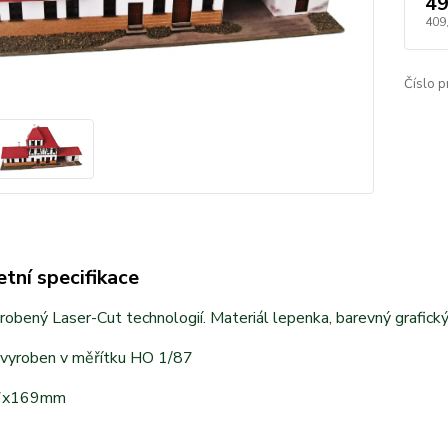
49
409
Číslo p
tní specifikace
obený Laser-Cut technologií. Materiál lepenka, barevný grafický
 vyroben v měřítku HO 1/87
7x169mm