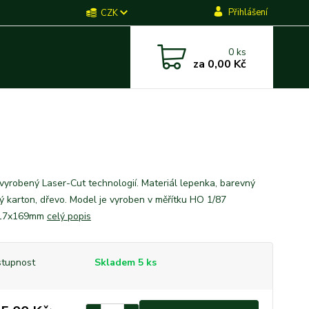
Přihlášení
CZK
0
ks
za
0,00 Kč
vyrobený Laser-Cut technologií. Materiál lepenka, barevný
ký karton, dřevo. Model je vyroben v měřítku HO 1/87
17x169mm
celý popis
tupnost
Skladem 5 ks