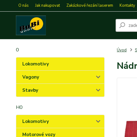
O nás
Jak nakupovat
Zakázkové řezání laserem
Kontakty
0
Úvod
S
Nádr
Lokomotivy
Vagony
Stavby
H0
Lokomotivy
Motorové vozy