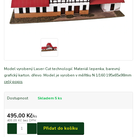
Model vyrobený Laser-Cut technologií. Materiál lepenka, barevný
grafický karton, dřevo. Model je vyroben v měřítku N 1/160 195x65x98mm
celý popis
Dostupnost
Skladem 5 ks
495,00 Kč
/
ks
409,09 Kč
bez DPH
Přidat do košíku