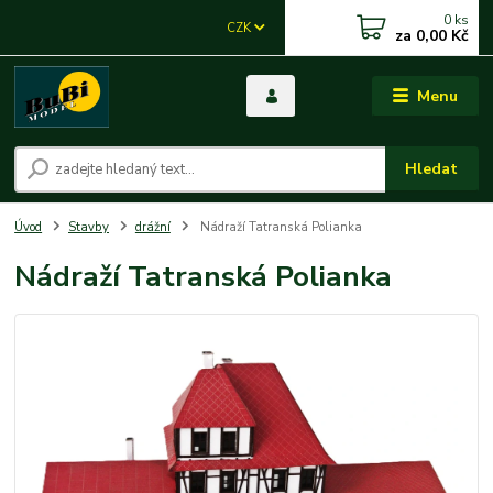
0
ks
CZK
za
0,00 Kč
Menu
Hledat
Úvod
Stavby
drážní
Nádraží Tatranská Polianka
Nádraží Tatranská Polianka