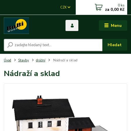
0
ks
CZK
za
0,00 Kč
Menu
Hledat
Úvod
Stavby
drážní
Nádraží a sklad
Nádraží a sklad