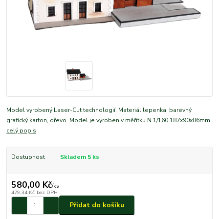
Model vyrobený Laser-Cut technologií. Materiál lepenka, barevný
grafický karton, dřevo. Model je vyroben v měřítku N 1/160 187x90x86mm
celý popis
Dostupnost
Skladem 5 ks
580,00 Kč
/
ks
479,34 Kč
bez DPH
Přidat do košíku