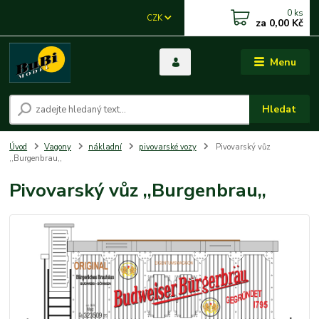
0
ks
CZK
za
0,00 Kč
Menu
Hledat
Úvod
Vagony
nákladní
pivovarské vozy
Pivovarský vůz
,,Burgenbrau,,
Pivovarský vůz ,,Burgenbrau,,