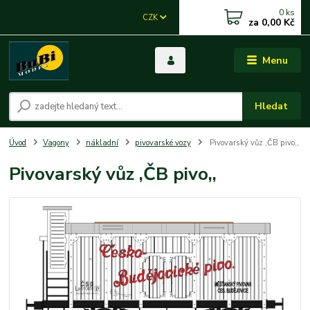
0
ks
CZK
za
0,00 Kč
Menu
Hledat
Úvod
Vagony
nákladní
pivovarské vozy
Pivovarský vůz ,ČB pivo,,
Pivovarský vůz ,ČB pivo,,