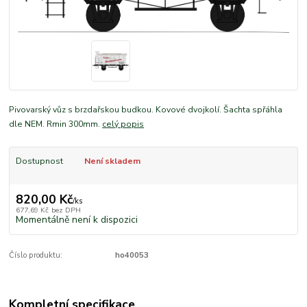
Pivovarský vůz s brzdařskou budkou. Kovové dvojkolí. Šachta spřáhla
dle NEM. Rmin 300mm.
celý popis
Dostupnost
Není skladem
820,00 Kč
/
ks
677,69 Kč
bez DPH
Momentálně není k dispozici
Číslo produktu:
ho40053
Kompletní specifikace