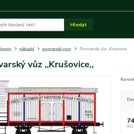
Hledat
Vagony
nákladní
pivovarské vozy
Pivovarský vůz ,,Krušovice,,
varský vůz ,,Krušovice,,
Kovové
Dos
74
611