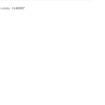
roduktu:
tt40087