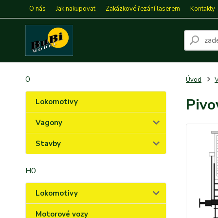
O nás
Jak nakupovat
Zakázkové řezání laserem
Kontakty
0
Úvod
Pivo
Lokomotivy
Vagony
Stavby
H0
Lokomotivy
Motorové vozy