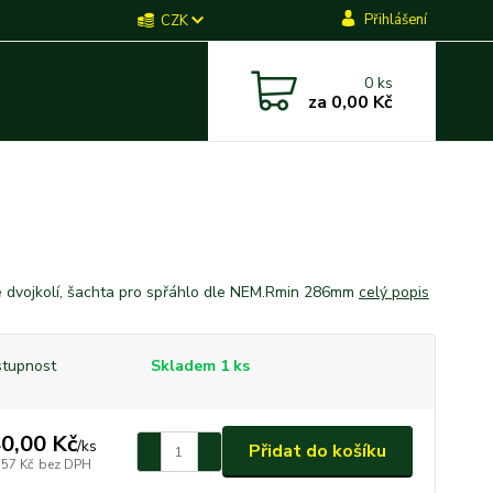
Přihlášení
CZK
0
ks
za
0,00 Kč
 dvojkolí, šachta pro spřáhlo dle NEM.Rmin 286mm
celý popis
tupnost
Skladem 1 ks
0,00 Kč
/
ks
Přidat do košíku
,57 Kč
bez DPH