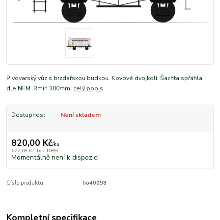
Pivovarský vůz s brzdařskou budkou. Kovové dvojkolí. Šachta spřáhla
dle NEM. Rmin 300mm.
celý popis
Dostupnost
Není skladem
820,00 Kč
/
ks
677,69 Kč
bez DPH
Momentálně není k dispozici
Číslo produktu:
ho40098
Kompletní specifikace