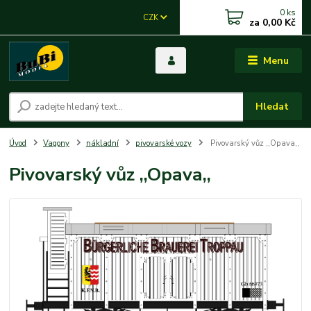
0
ks
CZK
za
0,00 Kč
Menu
Hledat
Úvod
Vagony
nákladní
pivovarské vozy
Pivovarský vůz ,,Opava,,
Pivovarský vůz ,,Opava,,