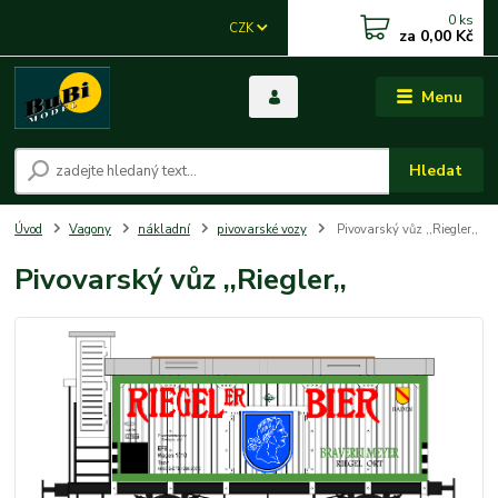
0
ks
CZK
za
0,00 Kč
Menu
Hledat
Úvod
Vagony
nákladní
pivovarské vozy
Pivovarský vůz ,,Riegler,,
Pivovarský vůz ,,Riegler,,