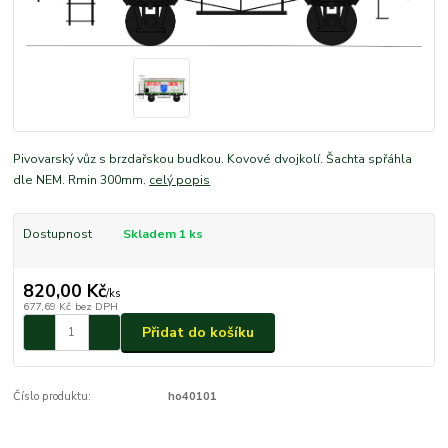
Pivovarský vůz s brzdařskou budkou. Kovové dvojkolí. Šachta spřáhla
dle NEM. Rmin 300mm.
celý popis
Dostupnost
Skladem 1 ks
820,00 Kč
/
ks
677,69 Kč
bez DPH
Přidat do košíku
Číslo produktu:
ho40101