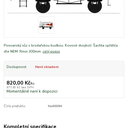
Pivovarský vůz s brzdařskou budkou. Kovové dvojkolí. Šachta spřáhla
dle NEM. Rmin 300mm.
celý popis
Dostupnost
Není skladem
820,00 Kč
/
ks
677,69 Kč
bez DPH
Momentálně není k dispozici
Číslo produktu:
ho40094
Kompletní specifikace