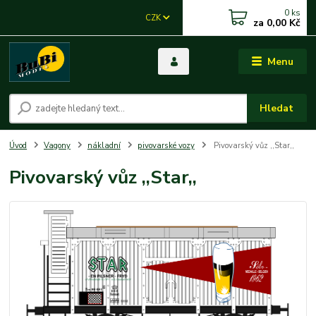
0
ks
CZK
za
0,00 Kč
Menu
Hledat
Úvod
Vagony
nákladní
pivovarské vozy
Pivovarský vůz ,,Star,,
Pivovarský vůz ,,Star,,