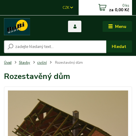
0
ks
CZK
za
0,00 Kč
Menu
Hledat
Úvod
Stavby
civilní
Rozestavěný dům
Rozestavěný dům