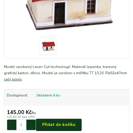
Model vyrobený Laser-Cut technologií. Materiál lepenka, barevný
grafický karton, dřevo. Model je vyroben v měřítku TT 1/120 70x53x47mm
celý popis
Dostupnost
Skladem 5 ks
145,00 Kč
/
ks
119,83 Kč
bez DPH
Přidat do košíku