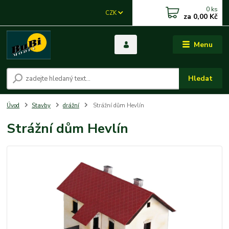
0
ks
CZK
za
0,00 Kč
Menu
Hledat
Úvod
Stavby
drážní
Strážní dům Hevlín
Strážní dům Hevlín