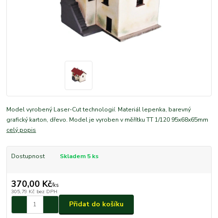
Model vyrobený Laser-Cut technologií. Materiál lepenka, barevný
grafický karton, dřevo. Model je vyroben v měřítku TT 1/120 95x68x65mm
celý popis
Dostupnost
Skladem 5 ks
370,00 Kč
/
ks
305,79 Kč
bez DPH
Přidat do košíku