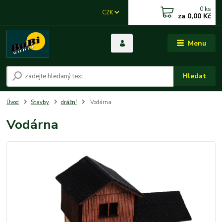
0
ks
CZK
za
0,00 Kč
Menu
Hledat
Úvod
Stavby
drážní
Vodárna
Vodárna