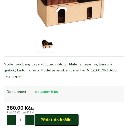
Model vyrobený Laser-Cut technologií. Materiál lepenka, barevný
grafický karton, dřevo. Model je vyroben v měřítku N 1/160 70x40x60mm
celý popis
Dostupnost
Skladem 5 ks
380,00 Kč
/
ks
314,05 Kč
bez DPH
Přidat do košíku