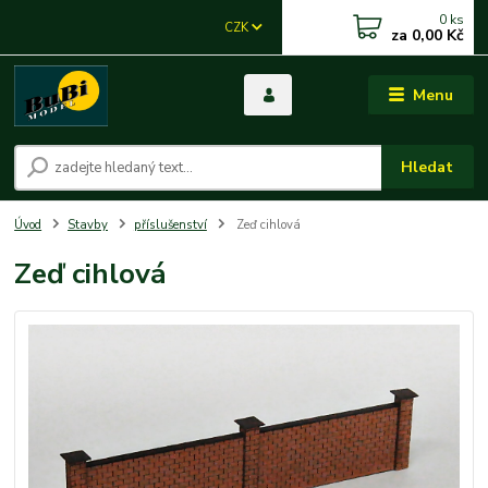
0
ks
CZK
za
0,00 Kč
Menu
Hledat
Úvod
Stavby
příslušenství
Zeď cihlová
Zeď cihlová