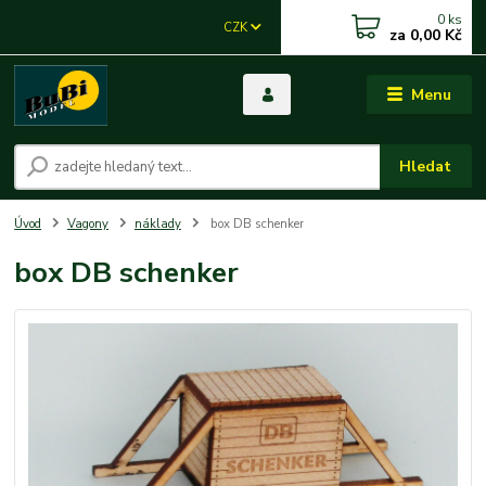
0
ks
CZK
za
0,00 Kč
Menu
Hledat
Úvod
Vagony
náklady
box DB schenker
box DB schenker