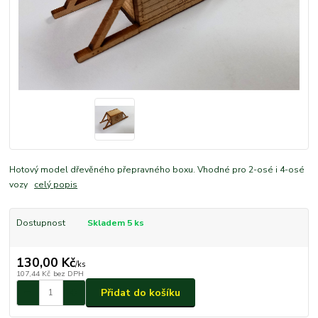
Hotový model dřevěného přepravného boxu. Vhodné pro 2-osé i 4-osé
vozy
celý popis
Dostupnost
Skladem 5 ks
130,00 Kč
/
ks
107,44 Kč
bez DPH
Přidat do košíku