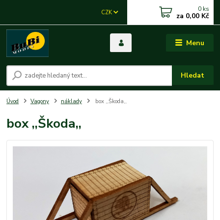
0
ks
CZK
za
0,00 Kč
Menu
Hledat
Úvod
Vagony
náklady
box ,,Škoda,,
box ,,Škoda,,