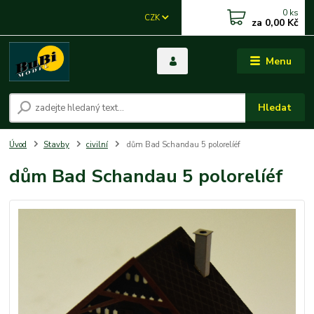
0
ks
CZK
za
0,00 Kč
Menu
Hledat
Úvod
Stavby
civilní
dům Bad Schandau 5 polorelíéf
dům Bad Schandau 5 polorelíéf