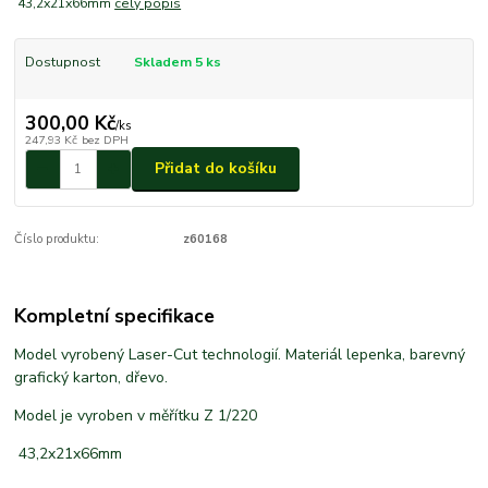
43,2x21x66mm
celý popis
Dostupnost
Skladem 5 ks
300,00 Kč
/
ks
247,93 Kč
bez DPH
Přidat do košíku
Číslo produktu:
z60168
Kompletní specifikace
Model vyrobený Laser-Cut technologií. Materiál lepenka, barevný
grafický karton, dřevo.
Model je vyroben v měřítku Z 1/220
43,2x21x66mm