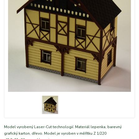
Model vyrobený Laser-Cut technologií. Materiál lepenka, barevný
grafický karton, dřevo. Model je vyroben v měřítku Z 1/220