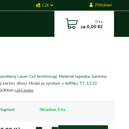
Přihlášení
CZK
0
ks
za
0,00 Kč
vyrobený Laser-Cut technologií. Materiál lepenka, barevný
ký karton, dřevo. Model je vyroben v měřítku TT 1/120
5x90mm
celý popis
tupnost
Skladem 5 ks