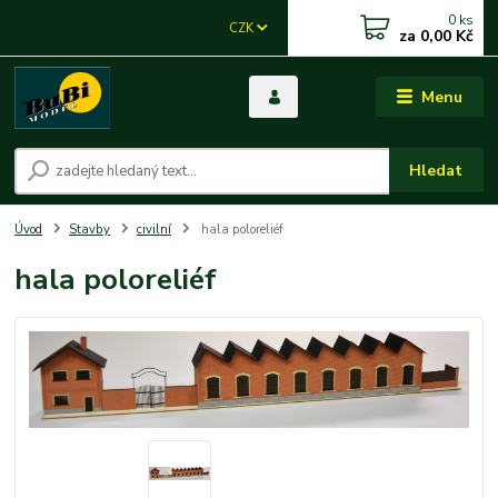
0
ks
CZK
za
0,00 Kč
Menu
Hledat
Úvod
Stavby
civilní
hala poloreliéf
hala poloreliéf