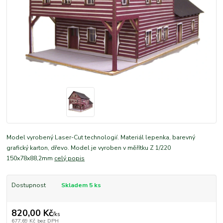
Model vyrobený Laser-Cut technologií. Materiál lepenka, barevný
grafický karton, dřevo. Model je vyroben v měřítku Z 1/220
150x78x88,2mm
celý popis
Dostupnost
Skladem 5 ks
820,00 Kč
/
ks
677,69 Kč
bez DPH