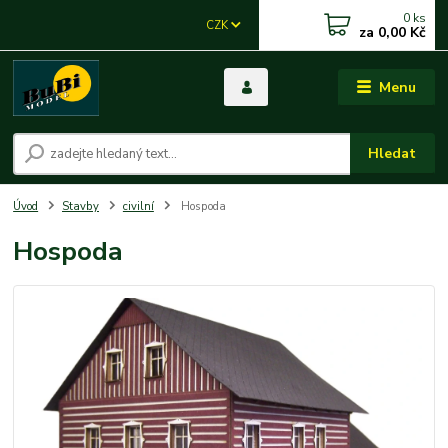
0
ks
CZK
za
0,00 Kč
Menu
Hledat
Úvod
Stavby
civilní
Hospoda
Hospoda