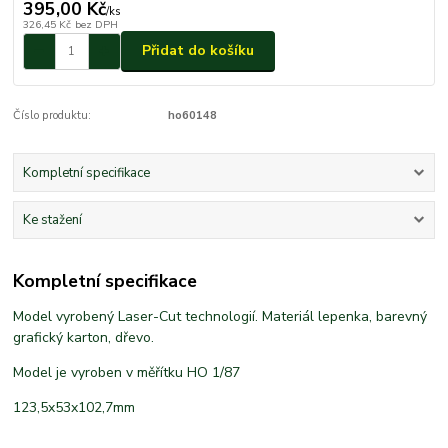
395,00 Kč
/
ks
326,45 Kč
bez DPH
Přidat do košíku
Číslo produktu:
ho60148
Kompletní specifikace
Ke stažení
Kompletní specifikace
Model vyrobený Laser-Cut technologií. Materiál lepenka, barevný
grafický karton, dřevo.
Model je vyroben v měřítku HO 1/87
123,5x53x102,7mm