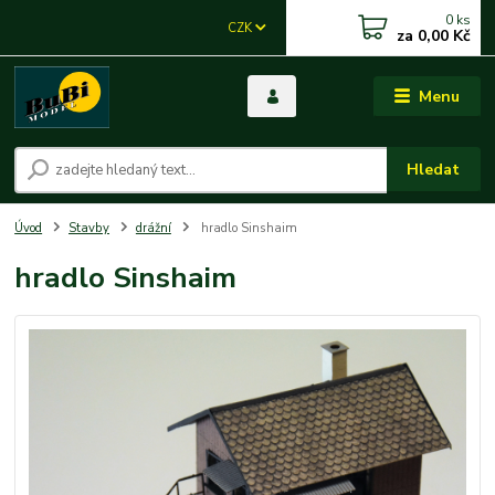
0
ks
CZK
za
0,00 Kč
Menu
Hledat
Úvod
Stavby
drážní
hradlo Sinshaim
hradlo Sinshaim