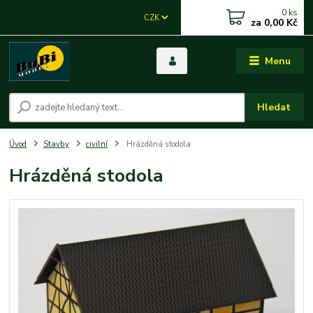
0
ks
CZK
za
0,00 Kč
Menu
Hledat
Úvod
Stavby
civilní
Hrázděná stodola
Hrázděná stodola