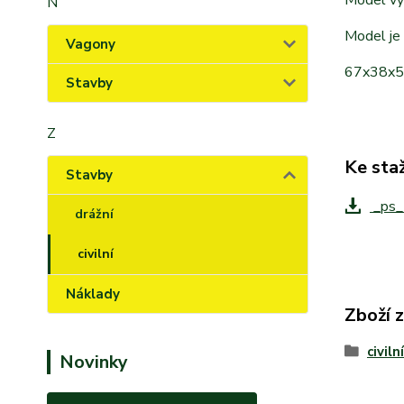
N
Model je
Vagony
67x38x
Stavby
Z
Ke sta
Stavby
_ps_
drážní
civilní
Náklady
Zboží 
civilní
Novinky