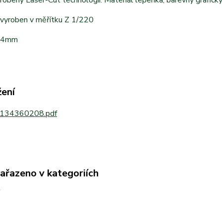
 vyroben v měřítku Z 1/220
54mm
žení
134360208.pdf
zařazeno v kategoriích