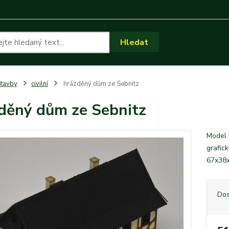
Hledat
tavby
civilní
hrázděný dům ze Sebnitz
děný dům ze Sebnitz
Model 
grafic
67x38
Dos