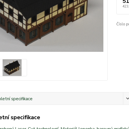
51
423
Číslo p
etní specifikace
tní specifikace
obený Laser-Cut technologií. Materiál lepenka, barevný grafický