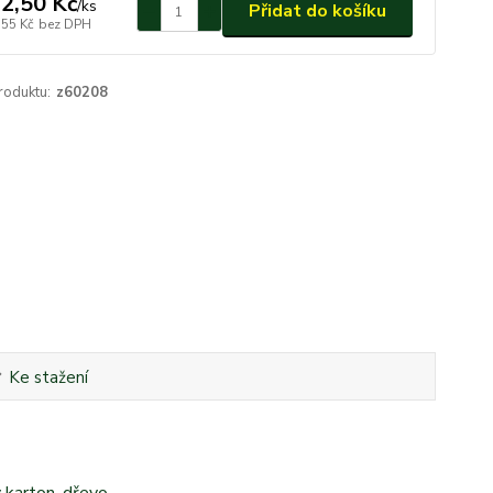
2,50 Kč
/
ks
Přidat do košíku
,55 Kč
bez DPH
roduktu:
z60208
Ke stažení
 karton, dřevo.