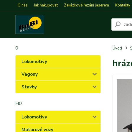
O nás
Jak nakupovat
Zakázkové řezání laserem
Kontakty
0
Úvod
S
hráz
Lokomotivy
Vagony
Stavby
H0
Lokomotivy
Motorové vozy