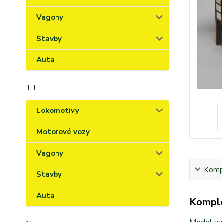
Vagony
Stavby
Auta
TT
Lokomotivy
Motorové vozy
Vagony
Kompl
Stavby
Auta
Komple
Model vyr