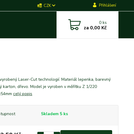
Přihlášení
CZK
0
ks
za
0,00 Kč
vyrobený Laser-Cut technologií. Materiál lepenka, barevný
ký karton, dřevo. Model je vyroben v měřítku Z 1/220
x54mm
celý popis
tupnost
Skladem 5 ks