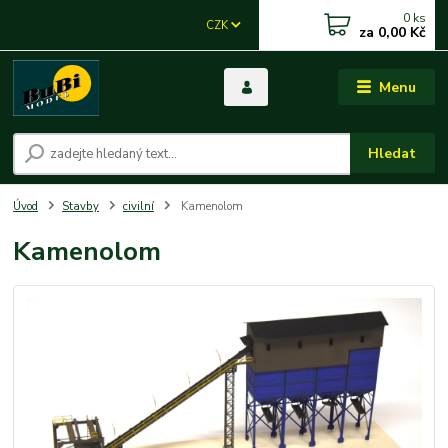
0
ks
CZK
za
0,00 Kč
Menu
Hledat
Úvod
Stavby
civilní
Kamenolom
Kamenolom