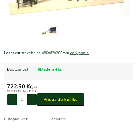
Laser cut stavebnice 480x62x208mm
celý popis
Dostupnost
Skladem 4 ks
722,50 Kč
/
ks
597,11 Kč
bez DPH
Přidat do košíku
Číslo produktu:
ho60225