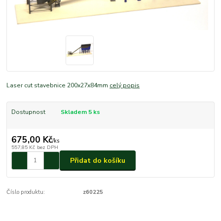
Laser cut stavebnice 200x27x84mm
celý popis
Dostupnost
Skladem 5 ks
675,00 Kč
/
ks
557,85 Kč
bez DPH
Přidat do košíku
Číslo produktu:
z60225