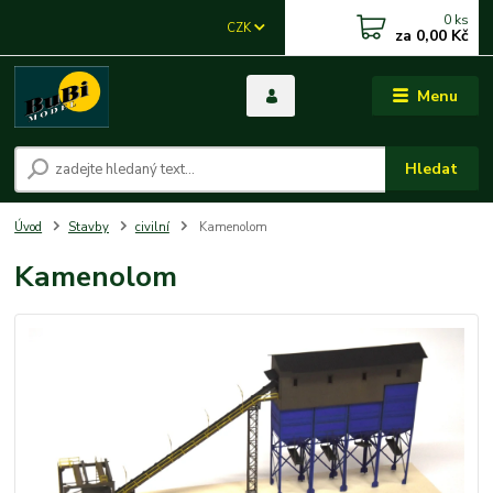
0
ks
CZK
za
0,00 Kč
Menu
Hledat
Úvod
Stavby
civilní
Kamenolom
Kamenolom