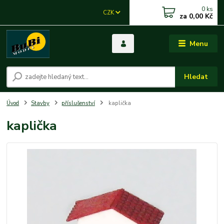
0
ks
CZK
za
0,00 Kč
Menu
Hledat
Úvod
Stavby
příslušenství
kaplička
kaplička