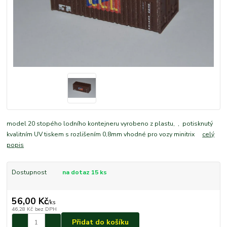
model 20 stopého lodního kontejneru vyrobeno z plastu, , potisknutý
kvalitním UV tiskem s rozlišením 0,8mm vhodné pro vozy minitrix
celý
popis
Dostupnost
na dotaz 15 ks
56,00 Kč
/
ks
46,28 Kč
bez DPH
Přidat do košíku