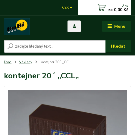
0
ks
CZK
za
0,00 Kč
Menu
Hledat
Úvod
Náklady
kontejner 20´ ,,CCL,,
kontejner 20´ ,,CCL,,