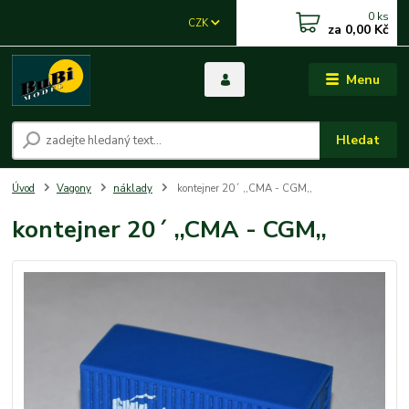
0
ks
CZK
za
0,00 Kč
Menu
Hledat
Úvod
Vagony
náklady
kontejner 20´ ,,CMA - CGM,,
kontejner 20´ ,,CMA - CGM,,