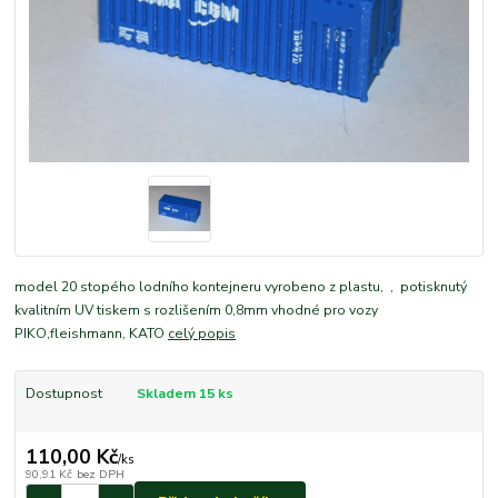
model 20 stopého lodního kontejneru vyrobeno z plastu, , potisknutý
kvalitním UV tiskem s rozlišením 0,8mm vhodné pro vozy
PIKO,fleishmann, KATO
celý popis
Dostupnost
Skladem 15 ks
110,00 Kč
/
ks
90,91 Kč
bez DPH