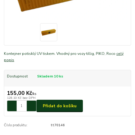
Kontejner potisklý UV tiskem. Vhodný pro vozy tillig, PIKO, Roco
celý
popis
Dostupnost
Skladem 10 ks
155,00 Kč
/
ks
128,10 Kč
bez DPH
Přidat do košíku
Číslo produktu:
tt70146