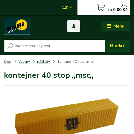
0
ks
CZK
za
0,00 Kč
Menu
Hledat
Úvod
Vagony
náklady
kontejner 40 stop ,,msc,,
kontejner 40 stop ,,msc,,