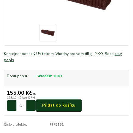
Kontejner potisklý UV tiskem. Vhodný pro vozy tillig, PIKO, Roco
celý
popis
Dostupnost
Skladem 10 ks
155,00 Kč
/
ks
128,10 Kč
bez DPH
Přidat do košíku
Číslo produktu:
tt70151