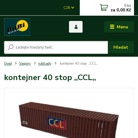
0
ks
CZK
za
0,00 Kč
Menu
Hledat
Úvod
Vagony
náklady
kontejner 40 stop ,,CCL,,
kontejner 40 stop ,,CCL,,