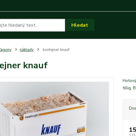
Hledat
Vagony
náklady
kontejner knauf
ejner knauf
Hotový
tillig
Dos
15
123