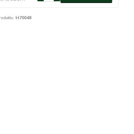
roduktu:
tt70048