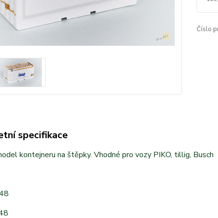
Číslo p
tní specifikace
del kontejneru na štěpky. Vhodné pro vozy PIKO, tillig, Busch
48
48