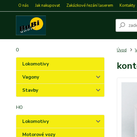
O nás
Jak nakupovat
Zakázkové řezání laserem
Kontakty
0
Úvod
kont
Lokomotivy
Vagony
Stavby
H0
Lokomotivy
Motorové vozy