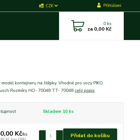
Přihlášení
CZK
0
ks
za
0,00 Kč
 model kontejneru na štěpky. Vhodné pro vozy PIKO,
, Busch Rozměry HO- 70048 TT- 70048
celý popis
tupnost
Skladem 10 ks
0,00 Kč
/
ks
Přidat do košíku
,97 Kč
bez DPH