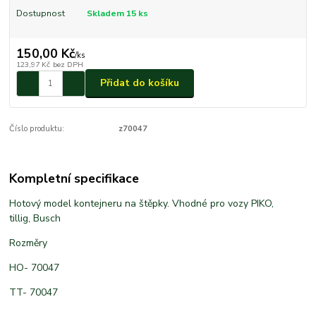
Dostupnost
Skladem 15 ks
150,00 Kč
/
ks
123,97 Kč
bez DPH
Přidat do košíku
Číslo produktu:
z70047
Kompletní specifikace
Hotový model kontejneru na štěpky. Vhodné pro vozy PIKO,
tillig, Busch
Rozměry
HO- 70047
TT- 70047