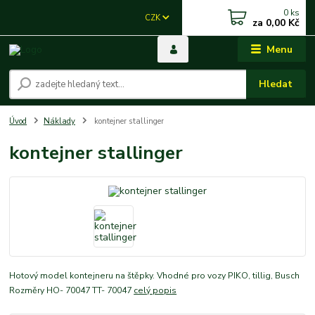
0
ks
CZK
za
0,00 Kč
Menu
Hledat
Úvod
Náklady
kontejner stallinger
kontejner stallinger
Hotový model kontejneru na štěpky. Vhodné pro vozy PIKO, tillig, Busch
Rozměry HO- 70047 TT- 70047
celý popis