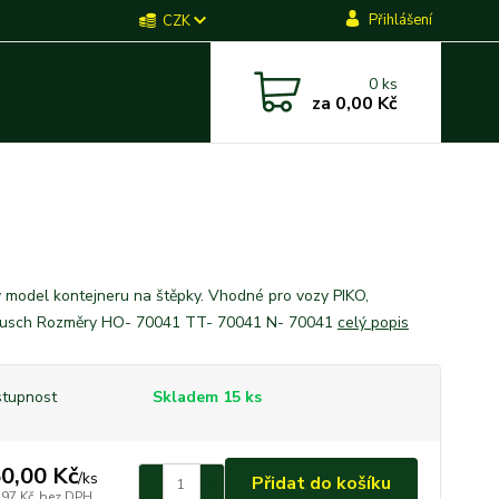
Přihlášení
CZK
0
ks
za
0,00 Kč
 model kontejneru na štěpky. Vhodné pro vozy PIKO,
, Busch Rozměry HO- 70041 TT- 70041 N- 70041
celý popis
tupnost
Skladem 15 ks
0,00 Kč
/
ks
Přidat do košíku
,97 Kč
bez DPH