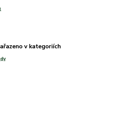
1
zařazeno v kategoriích
ady