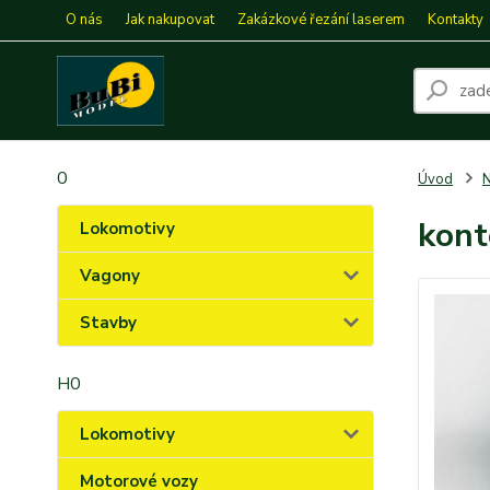
O nás
Jak nakupovat
Zakázkové řezání laserem
Kontakty
0
Úvod
N
kont
Lokomotivy
Vagony
Stavby
H0
Lokomotivy
Motorové vozy