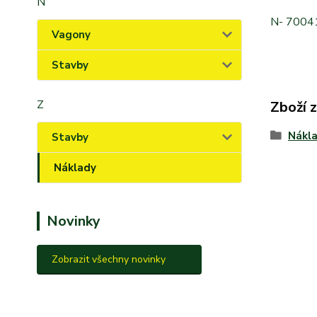
N
N- 7004
Vagony
Stavby
Z
Zboží 
Nákl
Stavby
Náklady
Novinky
Zobrazit všechny novinky