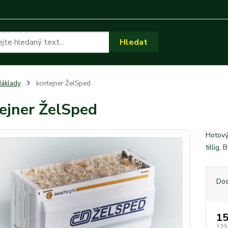
Hledat
áklady
kontejner ŽelSped
ejner ŽelSped
Hotový
tillig
Dos
15
123