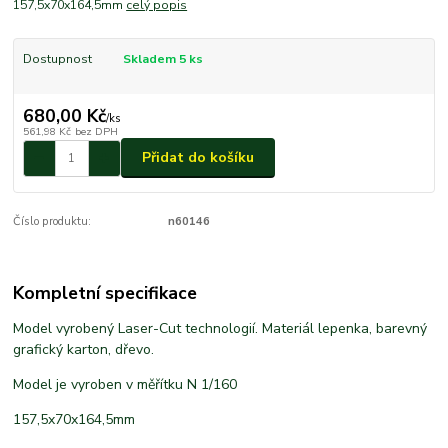
157,5x70x164,5mm
celý popis
Dostupnost
Skladem 5 ks
680,00 Kč
/
ks
561,98 Kč
bez DPH
Přidat do košíku
Číslo produktu:
n60146
Kompletní specifikace
Model vyrobený Laser-Cut technologií. Materiál lepenka, barevný
grafický karton, dřevo.
Model je vyroben v měřítku N 1/160
157,5x70x164,5mm