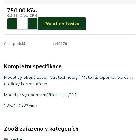
750,00 Kč
/
ks
619,83 Kč
bez DPH
Přidat do košíku
Číslo produktu:
tt60179
Kompletní specifikace
Model vyrobený Laser-Cut technologií. Materiál lepenka, barevný
grafický karton, dřevo.
Model je vyroben v měřítku TT 1/120
225x120x225mm
Zboží zařazeno v kategoriích
civilní