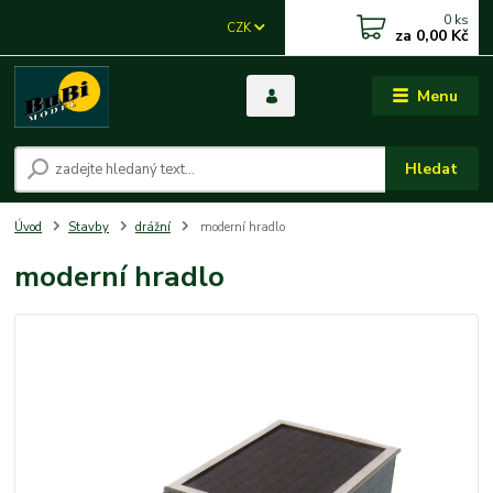
0
ks
CZK
za
0,00 Kč
Menu
Hledat
Úvod
Stavby
drážní
moderní hradlo
moderní hradlo