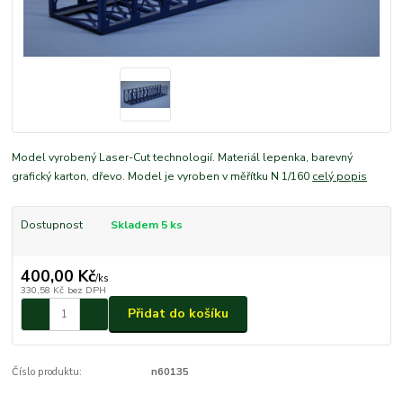
Model vyrobený Laser-Cut technologií. Materiál lepenka, barevný
grafický karton, dřevo. Model je vyroben v měřítku N 1/160
celý popis
Dostupnost
Skladem 5 ks
400,00 Kč
/
ks
330,58 Kč
bez DPH
Přidat do košíku
Číslo produktu:
n60135