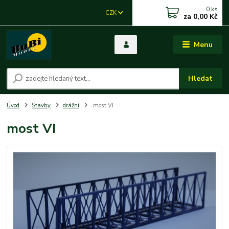
0
ks
CZK
za
0,00 Kč
Menu
Hledat
Úvod
Stavby
drážní
most VI
most VI